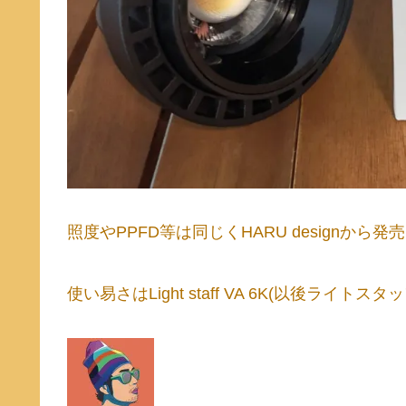
照度やPPFD等は同じくHARU designから
使い易さはLight staff VA 6K(以後ライトス