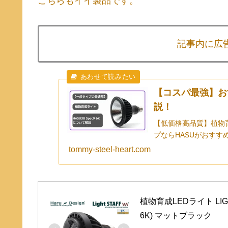
こちらもイイ製品です。
記事内に広
【コスパ最強】お
説！
【低価格高品質】植物育成
プならHASUがおすす
tommy-steel-heart.com
植物育成LEDライト LIG
6K) マットブラック