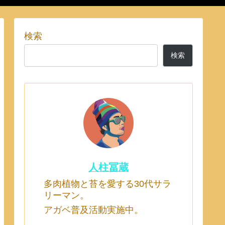
検索
検索
人柱冨蔵
多肉植物と苔を愛する30代サラ
リーマン。
アガベ普及活動実施中。