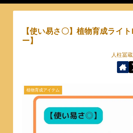
【使い易さ〇】植物育成ライトLig
ー】
人柱冨蔵
植物育成アイテム