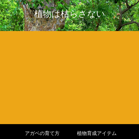
植物は枯らさない
アガベの育て方
植物育成アイテム