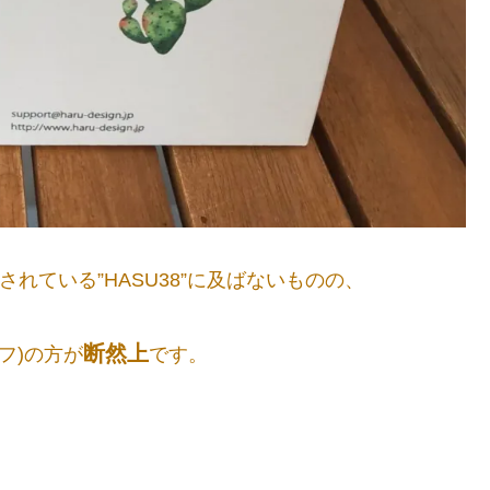
発売されている”HASU38”に及ばないものの、
断然上
タッフ)の方が
です。