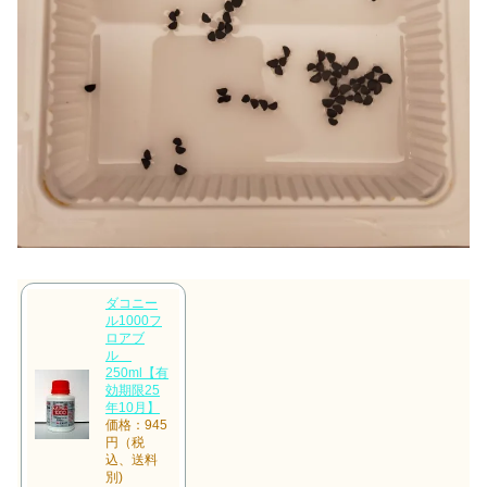
ダコニー
ル1000フ
ロアブ
ル
250ml【有
効期限25
年10月】
価格：945
円（税
込、送料
別)