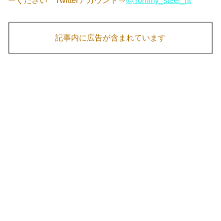
ーください Twitterアカウント⇒
@Tommy_steel_ht
記事内に広告が含まれています