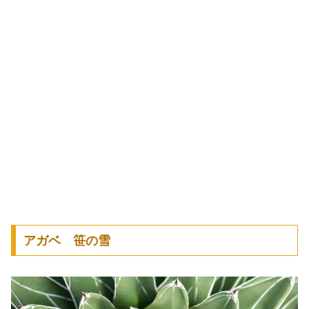
アガベ 笹の雪