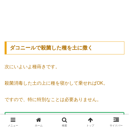
ダコニールで殺菌した種を土に撒く
次にいよいよ種蒔きです。
殺菌消毒した土の上に種を寝かして乗せればOK。
ですので、特に特別なことは必要ありません。
アガベの種子は光を好む種子なので上から
土を被
メニュー
ホーム
検索
トップ
サイドバー