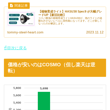
【植物育成ライト】HASU38 Spec9 が大幅グレ
ードUP【新旧比較】
コスパ最強の植物育成ライトHASU38が、他のライトの追
随を許さないレベルに高性能になってます。どこが新しく
なったのか解説します。
tommy-steel-heart.com
2023.11.12
☝目次に戻る
価格が安いのはCOSMO（但し楽天は逆
転）