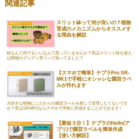
関連記事
スリット鉢って何が良いの？植物
植物育成アイテム
育成のメカニズムからオススメす
る理由を解説
鉢なんて何でもいいなんて思っていませんか？実はスリット鉢を使え
ば植物がグングン育つって知ってました？
【スマホで簡単】テプラPro SR-
植物育成アイテム
MK1で手軽にオシャレな園芸ラベ
ルが作れます
大好きな植物にこだわりの園芸ラベルを刺して管理したくないです
か？実はSR-MK1ならスマホで手軽に作成することができます！
【最短３分！】テプラのHello(ア
植物育成アイテム
プリ)で園芸ラベルを簡単作成
【使い方解説】