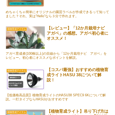
めちゃくちゃ簡単にオリジナルの園芸ラベルが作成できるって知って
ました？それ、実は”Hello”なら３分で作れます。
【レビュー】「12か月栽培ナビ
植物育成アイテム
アガベ」の感想。アガベ初心者に
オススメ！
アガベ育成者(100株以上)の目線から「12か月栽培ナビ アガベ」を
レビュー。初心者にオススメなポイントを解説。
【コスパ最強】おすすめの植物育
植物育成アイテム
成ライトHASU 38について解
説！
【低価格高品質】植物育成ライトのHASU38 SPEC9 6Kについて解
説。一灯タイプならHASUがおすすめです
【植物育成ライト】吊り下げ方は
植物育成アイテム